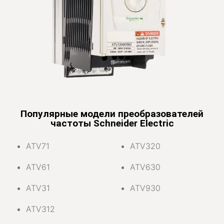
Популярные модели преобразователей
частоты Schneider Electric
ATV71
ATV320
ATV61
ATV630
ATV31
ATV930
ATV312